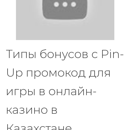
Типы бонусов с Pin-
Up промокод для
игры в онлайн-
казино в
Казахстане