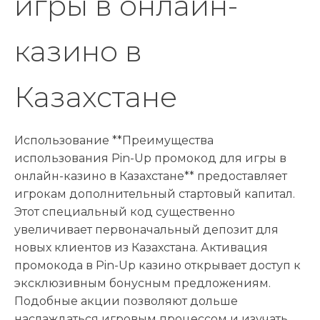
игры в онлайн-
казино в
Казахстане
Использование **Преимущества
использования Pin-Up промокод для игры в
онлайн-казино в Казахстане** предоставляет
игрокам дополнительный стартовый капитал.
Этот специальный код существенно
увеличивает первоначальный депозит для
новых клиентов из Казахстана. Активация
промокода в Pin-Up казино открывает доступ к
эксклюзивным бонусным предложениям.
Подобные акции позволяют дольше
наслаждаться игровым процессом и изучать