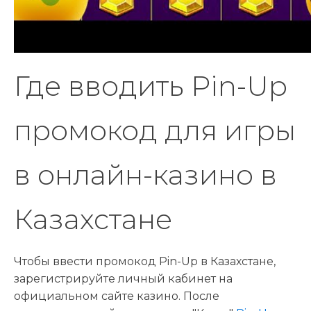
Где вводить Pin-Up
промокод для игры
в онлайн-казино в
Казахстане
Чтобы ввести промокод Pin-Up в Казахстане,
зарегистрируйте личный кабинет на
официальном сайте казино. После