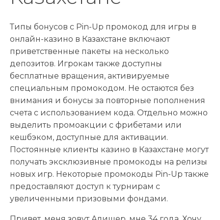
Типы бонусов с Pin-Up промокод для игры в
онлайн-казино в Казахстане включают
приветственные пакеты на несколько
депозитов. Игрокам также доступны
бесплатные вращения, активируемые
специальным промокодом. Не остаются без
внимания и бонусы за повторные пополнения
счета с использованием кода. Отдельно можно
выделить промоакции с фрибетами или
кешбэком, доступные для активации.
Постоянные клиенты казино в Казахстане могут
получать эксклюзивные промокоды на релизы
новых игр. Некоторые промокоды Pin-Up также
предоставляют доступ к турнирам с
увеличенными призовыми фондами.
Привет, меня зовут Алишер, мне 34 года. Хочу