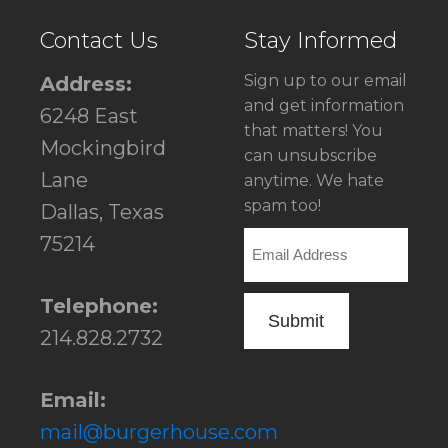
Contact Us
Stay Informed
Sign up to our email
Address:
and get information
6248 East
that matters! You
Mockingbird
can unsubscribe
Lane
anytime. We hate
spam too!
Dallas, Texas
Email
75214
Telephone:
214.828.2732
Email:
mail@burgerhouse.com